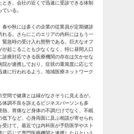
たとき、会社の近くで迅速に受診できる体制
っている。
、春や秋には多くの企業の従業員が定期健診
訪れる。さらにこのエリアの内科にはもう一
、緊急時の受け入れ態勢である。巨大なオフ
がが起こることも少なくなく、特に昼間人口
に診療対応できる医療機関の存在は欠かせな
病院が連携しており、症状の重篤度に応じて
迅速に行われるよう、地域医療ネットワーク
市空間で健康とは縁がなさそうに見えるが、
る体調不良を訴えるビジネスパーソンも多
発熱、胃痛など身体の不調だけでなく、不眠
の低下など、心身両面に及ぶ相談が寄せられ
を受けて、最近では内科医が予防医学やスト
要に応じて専門医療機関と連携したりという