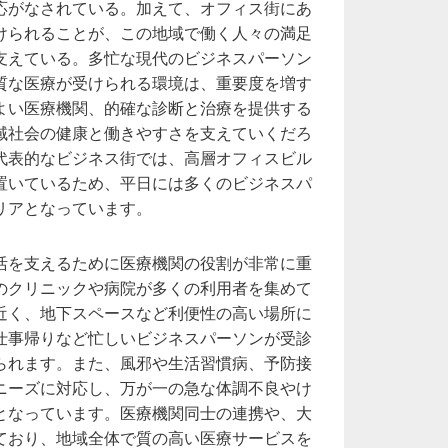
応がなされている。加えて、オフィス街にあ
けられることが、この地域で働く人々の満足
支えている。多忙な現代のビジネスパーソン
質な医療が受けられる環境は、重要度を増す
よい医療機関、的確な診断と治療を提供する
域社会の健康と働きやすさを支えていくだろ
代表的なビジネス街では、高層オフィスビル
置いているため、平日には多くのビジネスパ
リアとなっています。
活を支えるために医療機関の役割が非常に重
のクリニックや病院が多くの利用者を集めて
近く、地下スペースなど利便性の高い場所に
仕事帰りなど忙しいビジネスパーソンが受診
られます。また、風邪や生活習慣病、予防接
ニーズに対応し、万が一の急な体調不良やけ
となっています。医療機関同士の連携や、大
ており、地域全体で質の高い医療サービスを