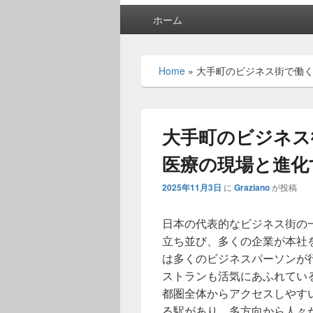
メ
ホーム
イ
ン
メ
Home
»
大手町のビジネス街で働
ニ
ュ
ー
大手町のビジネス
医療の現場と進化
2025年11月3日
に
Graziano
が投稿
日本の代表的なビジネス街の
立ち並び、多くの企業が本社
は多くのビジネスパーソンが
ストランも活気にあふれてい
都圏全体からアクセスしやす
る駅があり、多方向から人々