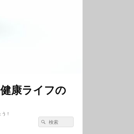
と健康ライフの
ょう！
検
検
索:
索