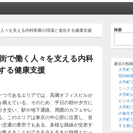
メ
検索
く人々を支える内科医療の現場と進化する健康支援
イ
ン
サ
イ
ド
街で働く人々を支える内科
バ
ー
最近の投
する健康支援
ウ
大手町
ィ
型内科
ジ
大手町
ェ
ニック
ッ
一つであるエリアでは、高層オフィスビルが
大手町
ト
エ
ビジネ
を構えている。
そのため、平日の朝や夕方に
リ
大手町
行き交い、駅や地下通路、周囲のカフェやレ
ア
の進化
る。このエリアは東京の中心部に位置し、首
大手町
い交通の要所でもある。多様な路線が交差す
する都
が集まることができる点も大きな特徴となっ