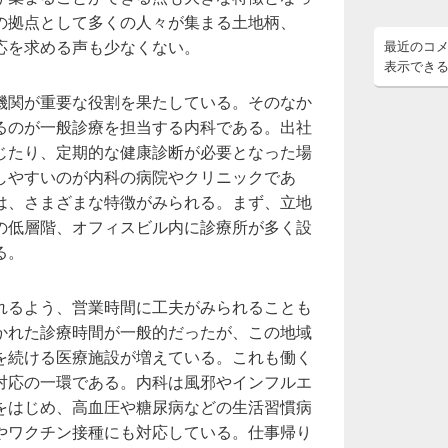
の拠点として多くの人々が集まる土地柄、
応を求める声も少なくない。
最近のコ
表示でき
機関が重要な役割を果たしている。そのなか
るのが一般診療を担当する内科である。出社
じたり、定期的な健康診断が必要となった場
しやすいのが内科の病院やクリニックであ
は、さまざまな特徴がみられる。まず、立地
の低層階、オフィスビル内に診療所が多く設
る。
れるよう、営業時間に工夫がみられることも
かれた診療時間が一般的だったが、この地域
を続ける医療施設が増えている。これも働く
対応の一環である。内科は風邪やインフルエ
をはじめ、高血圧や糖尿病などの生活習慣病
やワクチン接種にも対応している。仕事帰り